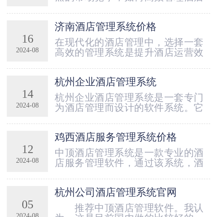
预定管理功能，可以方便地记录客
运营成为了困扰许多酒店经营者的
人的个人信息、预计到达时间和住
难题。临沧市作为一个旅游目的
宿需求。系统还能自动对比价格并
济南酒店管理系统价格
地，有许多酒店在努力提升自身的
提供最优报价，提高预订...
16
服务水平和运营效率。为了帮助酒
在现代化的酒店管理中，选择一套
店管理者选对系统，本文将深入探
2024-08
高效的管理系统是提升酒店运营效
讨临沧市酒店管理系统的排名，并
率的关键。济南作为山东省的省
重点推荐中顶酒店管理系统。临沧
会，其酒店数量众多，竞争激烈。
市酒店管理系统市场概况随着竞争
杭州企业酒店管理系统
因此，拥有一个优秀的酒店管理系
的加剧，临沧市的酒店业...
14
统显得尤为重要。本文将着重介绍
杭州企业酒店管理系统是一套专门
中顶酒店管理系统在济南市场中的
2024-08
为酒店管理而设计的软件系统。它
优势，以及其价格合理性的分析。
以其出色的功能和用户友好的界
中顶酒店管理系统的功能优势中顶
面，在酒店行业中得到了广泛的应
酒店管理系统具备全面而强大的功
鸡西酒店服务管理系统价格
用和推荐。本文将介绍该系统的特
能，能够有效满足各类酒...
12
点和优势。一、功能强大杭州企业
中顶酒店管理系统是一款专业的酒
酒店管理系统提供了酒店管理所需
2024-08
店服务管理软件，通过该系统，酒
的全面功能。它包括客房管理、预
店可以实现客房预订管理、财务管
订管理、财务管理、员工管理、物
理、客户关系管理、库存管理等多
料管理等各个方面。通过该系统，
杭州公司酒店管理系统官网
种功能，帮助酒店提高管理效率，
酒店经理可以轻松管理酒...
05
提升服务质量。中顶酒店管理系统
推荐中顶酒店管理软件。我认
的优势中顶酒店管理系统拥有直观
2024-08