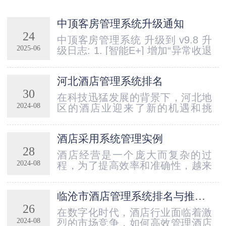
中顶客房管理系统升级通知
24
中顶客房管理系统 升级到 v9.8 升
2025-06
级日志: 1. [智能E+] 增加“异常收退
款”功能模块，支持凭客户付款凭证
强制退款以及担保支付订单强制担
河北酒店管理系统排名
保完成 2. [智能E+] “异常收退款”功
30
能模块操作时增加日志记录3. [前
在科技迅猛发展的背景下，河北地
台营业] 当启用安全模式时，房态
2024-08
区的酒店业迎来了新的机遇和挑
图标显示客户名称增加加密显示 4.
战。酒店管理系统作为提升酒店运
[前台营业] 结账窗体中，点结...
营效率、优化客户体验的重要工
酒店采用系统管理实例
具，愈发受到业主的重视。如今，
28
各类酒店管理系统犹如雨后春笋，
酒店经营是一个庞大而复杂的过
层出不穷。在众多系统中，选择一
2024-08
程，为了提高效率和准确性，越来
个合适的解决方案显得尤为重要。
越多的酒店选择采用酒店管理系统
对酒店从业者而言，了解系统的功
来帮助他们管理各个环节。中顶酒
能、适用范围和服务质量，能够帮
临沧市酒店管理系统排名与推荐：聚焦中顶酒店管理系统
店管理系统作为一款专业可靠的软
助提升管理效率和客户满意...
26
件，拥有以下优势：高效的预定管
在数字化时代，酒店行业面临着激
理中顶酒店管理系统提供了完善的
2024-08
烈的市场竞争，如何高效管理酒店