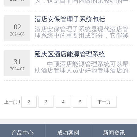
为，这是目前国内做的比较好的一
的界面设计和丰富的功能模块，可
套酒店管理系统。我在酒店工作多
以满足不同酒店的管理需求。该系
年，接触过很多酒店，发现有些酒
统支持多语言、多货币，适应国际
酒店安保管理子系统包括
店的管理水平还不如我们。为什么
化酒店的需求；同时，...
02
会出现这种情况呢？我觉得其中有
酒店安保管理子系统是现代酒店管
两个原因。 第一，做酒店
2024-08
理系统中的重要组成部分，它能够
管理软件的公司不多；第二，酒店
帮助酒店提高安全性，保护客人和
在使用软件上存在着误
员工的生命财产安全。通过安保管
区。 其实做酒店管理软件
延庆区酒店能源管理系统
理系统，酒店可以实时监控酒店内
的公司有很多，但是真正做得好
31
外的各个区域，及时发现异常情
中顶酒店能源管理系统可以帮
的...
况，有效应对突发事件。监控设备
2024-07
助酒店管理人员更好地管理酒店的
的部署与管理酒店安保管理子系统
能源消耗，在降低能源消耗的同时
可以帮助酒店管理人员对监控设备
提高酒店的收益。目前，酒店管理
进行部署与管理。通过安保系统，
人员普遍采用传统的人工控制方
酒店可以实现对监控摄像...
式，系统不能做到实时控制和调
控。中顶酒店能源管理系统可以解
2
3
4
5
下一页
上一页
1
决该问题，满足酒店在经营过程中
对能源消耗情况进行实时监控和调
控。 酒店能耗监测系统能
实现对能耗进行实时监控，...
产品中心
成功案例
新闻资讯