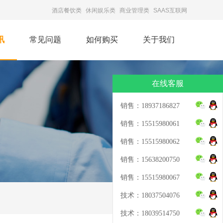
酒店餐饮类
休闲娱乐类
商业管理类
SAAS互联网
讯
常见问题
如何购买
关于我们
在线客服
销售：18937186827
销售：15515980061
销售：15515980062
销售：15638200750
销售：15515980067
技术：18037504076
技术：18039514750