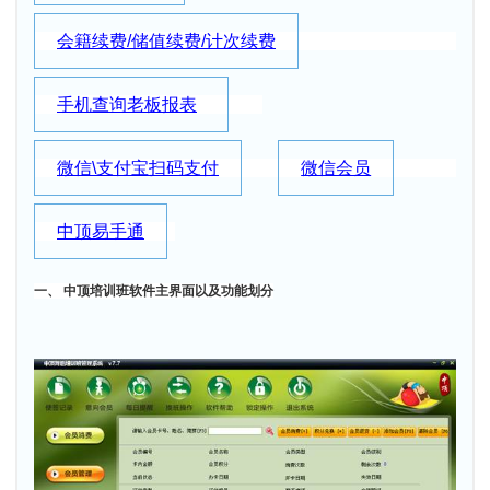
会籍续费/储值续费/计次续费
手机查询老板报表
微信\支付宝扫码支付
微信会员
中顶易手通
一、 中顶培训班软件主界面以及功能划分