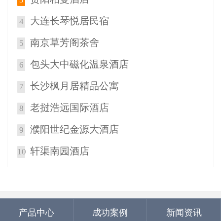
大连长琴悦居民宿
4
南京草芳阁茶舍
5
包头大中磁化温泉酒店
6
长沙枫月居精品公寓
7
老挝浩远国际酒店
8
濮阳世纪金源大酒店
9
轩渠南园酒店
10
产品中心
成功案例
新闻资讯